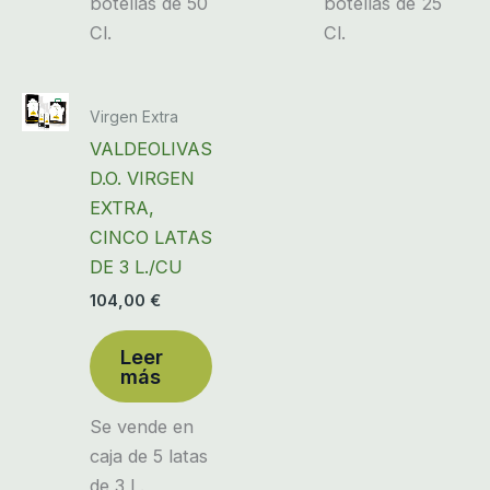
botellas de 50
botellas de 25
Cl.
Cl.
AGOTADO
Virgen Extra
VALDEOLIVAS
D.O. VIRGEN
EXTRA,
CINCO LATAS
DE 3 L./CU
104,00
€
Leer
más
Se vende en
caja de 5 latas
de 3 L.