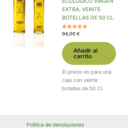
ECOLÓGICO VIRGEN
EXTRA, VEINTE
BOTELLAS DE 50 CL.
Valorado
94,00
€
con
5.00
de 5
Añadir al
carrito
El precio es para una
caja con veinte
botellas de 50 Cl.
Política de devoluciones