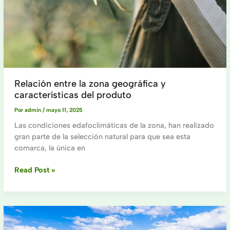
Relación entre la zona geográfica y
características del produto
Por
admin
/
mayo 11, 2025
Las condiciones edafoclimáticas de la zona, han realizado
gran parte de la selección natural para que sea esta
comarca, la única en
Relación
Read Post »
entre
la
zona
geográfica
y