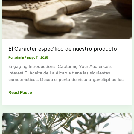
El Carácter específico de nuestro producto
Por
admin
/
mayo 11, 2025
Engaging Introductions: Capturing Your Audience’s
Interest El Aceite de La Alcarria tiene las siguientes
características: Desde el punto de vista organoléptico los
El
Read Post »
Carácter
específico
de
nuestro
producto