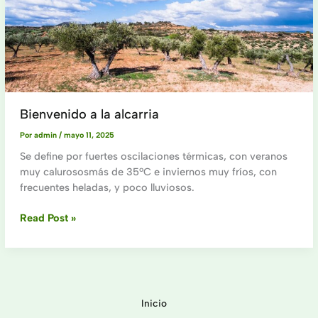
características
del
produto
Bienvenido a la alcarria
Por
admin
/
mayo 11, 2025
Se define por fuertes oscilaciones térmicas, con veranos
muy calurososmás de 35ºC e inviernos muy fríos, con
frecuentes heladas, y poco lluviosos.
Bienvenido
Read Post »
a
la
alcarria
Inicio