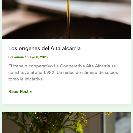
Los orígenes del Alta alcarria
Por
admin
/
mayo 11, 2025
El trabajo cooperativo La Cooperativa Alta Alcarria se
constituyó el año 1.982. Un reducido número de socios
tomó la iniciativa
Los
Read Post »
orígenes
del
Alta
alcarria